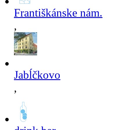
Františkánske nám.
,
Jabĺčkovo
,