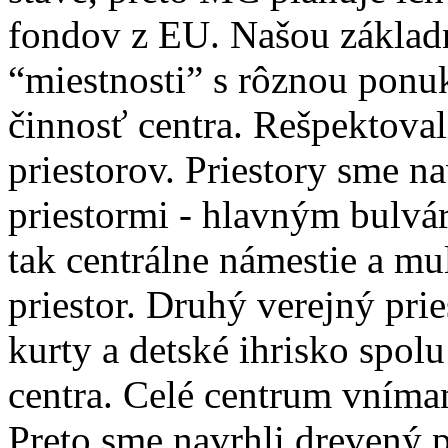
fondov z EU. Našou základ
“miestnosti” s rôznou ponuk
činnosť centra. Rešpektova
priestorov. Priestory sme n
priestormi - hlavným bulvá
tak centrálne námestie a mu
priestor. Druhý verejný prie
kurty a detské ihrisko spol
centra. Celé centrum vním
Preto sme navrhli drevený pl