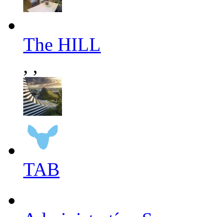
The HILL
,
,
TAB