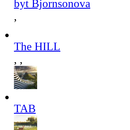
byt Bjornsonova
,
The HILL
,
,
TAB