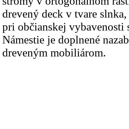
stromy v ortogonálnom rast
drevený deck v tvare slnka,
pri občianskej vybavenosti
Námestie je doplnené naza
dreveným mobiliárom.