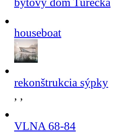
bytový dom Turecká
houseboat
rekonštrukcia sýpky
,
,
VLNA 68-84