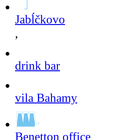
Jabĺčkovo
,
drink bar
vila Bahamy
Benetton office